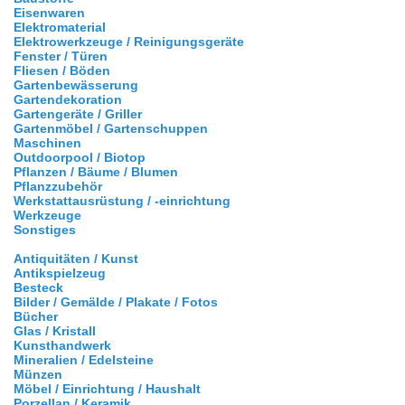
Eisenwaren
Elektromaterial
Elektrowerkzeuge / Reinigungsgeräte
Fenster / Türen
Fliesen / Böden
Gartenbewässerung
Gartendekoration
Gartengeräte / Griller
Gartenmöbel / Gartenschuppen
Maschinen
Outdoorpool / Biotop
Pflanzen / Bäume / Blumen
Pflanzzubehör
Werkstattausrüstung / -einrichtung
Werkzeuge
Sonstiges
Antiquitäten / Kunst
Antikspielzeug
Besteck
Bilder / Gemälde / Plakate / Fotos
Bücher
Glas / Kristall
Kunsthandwerk
Mineralien / Edelsteine
Münzen
Möbel / Einrichtung / Haushalt
Porzellan / Keramik