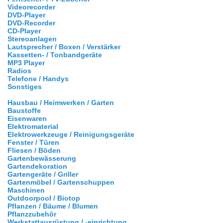
Videorecorder
DVD-Player
DVD-Recorder
CD-Player
Stereoanlagen
Lautsprecher / Boxen / Verstärker
Kassetten- / Tonbandgeräte
MP3 Player
Radios
Telefone / Handys
Sonstiges
Hausbau / Heimwerken / Garten
Baustoffe
Eisenwaren
Elektromaterial
Elektrowerkzeuge / Reinigungsgeräte
Fenster / Türen
Fliesen / Böden
Gartenbewässerung
Gartendekoration
Gartengeräte / Griller
Gartenmöbel / Gartenschuppen
Maschinen
Outdoorpool / Biotop
Pflanzen / Bäume / Blumen
Pflanzzubehör
Werkstattausrüstung / -einrichtung