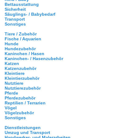
Bettausstattung
Sicherheit
Säuglings- / Babybedarf
Transport
Sonstiges
Tiere / Zubehör
Fische / Aquarien
Hunde
Hundezubehör
Kaninchen / Hasen
Kaninchen- / Hasenzubehör
Katzen
Katzenzubehör
Kleintiere
Kleintierzubehör
Nutztiere
Nutztierezubehör
Pferde
Pferdezubehör
Reptilien / Terrarien
Vögel
Vögelzubehör
Sonstiges
Dienstleistungen
Umzug und Transport
Handwerker- und Malerarbeiten