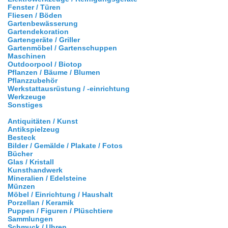
Fenster / Türen
Fliesen / Böden
Gartenbewässerung
Gartendekoration
Gartengeräte / Griller
Gartenmöbel / Gartenschuppen
Maschinen
Outdoorpool / Biotop
Pflanzen / Bäume / Blumen
Pflanzzubehör
Werkstattausrüstung / -einrichtung
Werkzeuge
Sonstiges
Antiquitäten / Kunst
Antikspielzeug
Besteck
Bilder / Gemälde / Plakate / Fotos
Bücher
Glas / Kristall
Kunsthandwerk
Mineralien / Edelsteine
Münzen
Möbel / Einrichtung / Haushalt
Porzellan / Keramik
Puppen / Figuren / Plüschtiere
Sammlungen
Schmuck / Uhren