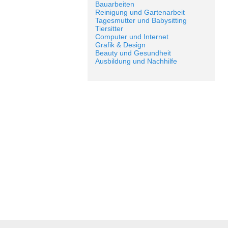
Bauarbeiten
Reinigung und Gartenarbeit
Tagesmutter und Babysitting
Tiersitter
Computer und Internet
Grafik & Design
Beauty und Gesundheit
Ausbildung und Nachhilfe