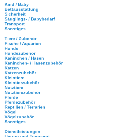
Kind / Baby
Bettausstattung
Sicherheit
Säuglings- / Babybedarf
Transport
Sonstiges
Tiere / Zubehör
Fische / Aquarien
Hunde
Hundezubehör
Kaninchen / Hasen
Kaninchen- / Hasenzubehör
Katzen
Katzenzubehör
Kleintiere
Kleintierzubehör
Nutztiere
Nutztierezubehör
Pferde
Pferdezubehör
Reptilien / Terrarien
Vögel
Vögelzubehör
Sonstiges
Dienstleistungen
Umzug und Transport