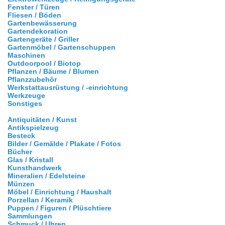
Fenster / Türen
Fliesen / Böden
Gartenbewässerung
Gartendekoration
Gartengeräte / Griller
Gartenmöbel / Gartenschuppen
Maschinen
Outdoorpool / Biotop
Pflanzen / Bäume / Blumen
Pflanzzubehör
Werkstattausrüstung / -einrichtung
Werkzeuge
Sonstiges
Antiquitäten / Kunst
Antikspielzeug
Besteck
Bilder / Gemälde / Plakate / Fotos
Bücher
Glas / Kristall
Kunsthandwerk
Mineralien / Edelsteine
Münzen
Möbel / Einrichtung / Haushalt
Porzellan / Keramik
Puppen / Figuren / Plüschtiere
Sammlungen
Schmuck / Uhren