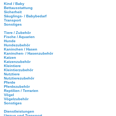
Kind / Baby
Bettausstattung
Sicherheit
Säuglings- / Babybedarf
Transport
Sonstiges
Tiere / Zubehör
Fische / Aquarien
Hunde
Hundezubehör
Kaninchen / Hasen
Kaninchen- / Hasenzubehör
Katzen
Katzenzubehör
Kleintiere
Kleintierzubehör
Nutztiere
Nutztierezubehör
Pferde
Pferdezubehör
Reptilien / Terrarien
Vögel
Vögelzubehör
Sonstiges
Dienstleistungen
Umzug und Transport