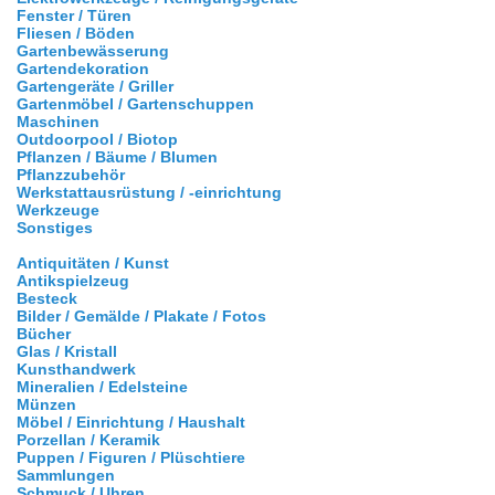
Fenster / Türen
Fliesen / Böden
Gartenbewässerung
Gartendekoration
Gartengeräte / Griller
Gartenmöbel / Gartenschuppen
Maschinen
Outdoorpool / Biotop
Pflanzen / Bäume / Blumen
Pflanzzubehör
Werkstattausrüstung / -einrichtung
Werkzeuge
Sonstiges
Antiquitäten / Kunst
Antikspielzeug
Besteck
Bilder / Gemälde / Plakate / Fotos
Bücher
Glas / Kristall
Kunsthandwerk
Mineralien / Edelsteine
Münzen
Möbel / Einrichtung / Haushalt
Porzellan / Keramik
Puppen / Figuren / Plüschtiere
Sammlungen
Schmuck / Uhren