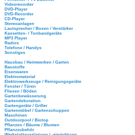
Videorecorder
DVD-Player
DVD-Recorder
CD-Player
Stereoanlagen
Lautsprecher / Boxen / Verstärker
Kassetten- / Tonbandgeräte
MP3 Player
Radios
Telefone / Handys
Sonstiges
Hausbau / Heimwerken / Garten
Baustoffe
Eisenwaren
Elektromaterial
Elektrowerkzeuge / Reinigungsgeräte
Fenster / Türen
Fliesen / Böden
Gartenbewässerung
Gartendekoration
Gartengeräte / Griller
Gartenmöbel / Gartenschuppen
Maschinen
Outdoorpool / Biotop
Pflanzen / Bäume / Blumen
Pflanzzubehör
Werkstattausrüstung / -einrichtung