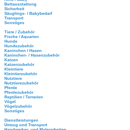
Bettausstattung
Sicherheit
Säuglings- / Babybedarf
Transport
Sonstiges
Tiere / Zubehör
Fische / Aquarien
Hunde
Hundezubehör
Kaninchen / Hasen
Kaninchen- / Hasenzubehör
Katzen
Katzenzubehör
Kleintiere
Kleintierzubehör
Nutztiere
Nutztierezubehör
Pferde
Pferdezubehör
Reptilien / Terrarien
Vögel
Vögelzubehör
Sonstiges
Dienstleistungen
Umzug und Transport
Handwerker- und Malerarbeiten