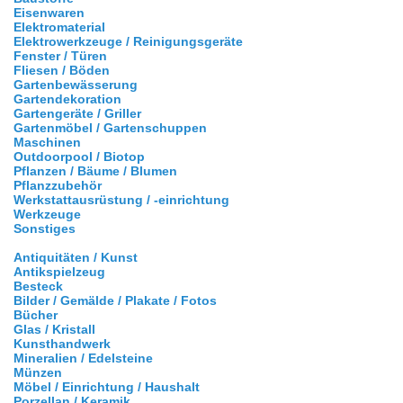
Eisenwaren
Elektromaterial
Elektrowerkzeuge / Reinigungsgeräte
Fenster / Türen
Fliesen / Böden
Gartenbewässerung
Gartendekoration
Gartengeräte / Griller
Gartenmöbel / Gartenschuppen
Maschinen
Outdoorpool / Biotop
Pflanzen / Bäume / Blumen
Pflanzzubehör
Werkstattausrüstung / -einrichtung
Werkzeuge
Sonstiges
Antiquitäten / Kunst
Antikspielzeug
Besteck
Bilder / Gemälde / Plakate / Fotos
Bücher
Glas / Kristall
Kunsthandwerk
Mineralien / Edelsteine
Münzen
Möbel / Einrichtung / Haushalt
Porzellan / Keramik