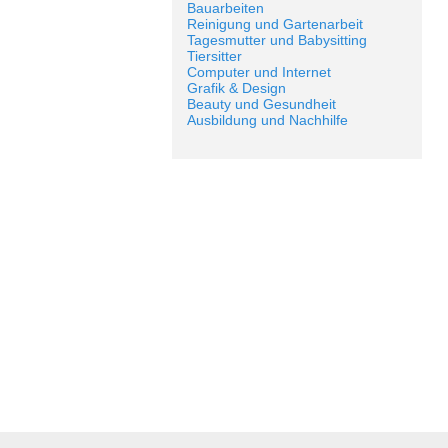
Bauarbeiten
Reinigung und Gartenarbeit
Tagesmutter und Babysitting
Tiersitter
Computer und Internet
Grafik & Design
Beauty und Gesundheit
Ausbildung und Nachhilfe