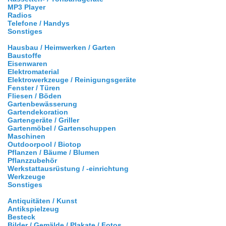
MP3 Player
Radios
Telefone / Handys
Sonstiges
Hausbau / Heimwerken / Garten
Baustoffe
Eisenwaren
Elektromaterial
Elektrowerkzeuge / Reinigungsgeräte
Fenster / Türen
Fliesen / Böden
Gartenbewässerung
Gartendekoration
Gartengeräte / Griller
Gartenmöbel / Gartenschuppen
Maschinen
Outdoorpool / Biotop
Pflanzen / Bäume / Blumen
Pflanzzubehör
Werkstattausrüstung / -einrichtung
Werkzeuge
Sonstiges
Antiquitäten / Kunst
Antikspielzeug
Besteck
Bilder / Gemälde / Plakate / Fotos