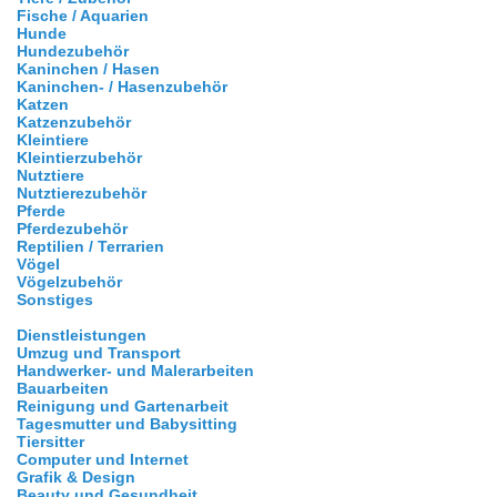
Fische / Aquarien
Hunde
Hundezubehör
Kaninchen / Hasen
Kaninchen- / Hasenzubehör
Katzen
Katzenzubehör
Kleintiere
Kleintierzubehör
Nutztiere
Nutztierezubehör
Pferde
Pferdezubehör
Reptilien / Terrarien
Vögel
Vögelzubehör
Sonstiges
Dienstleistungen
Umzug und Transport
Handwerker- und Malerarbeiten
Bauarbeiten
Reinigung und Gartenarbeit
Tagesmutter und Babysitting
Tiersitter
Computer und Internet
Grafik & Design
Beauty und Gesundheit