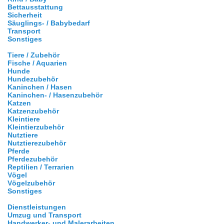
Bettausstattung
Sicherheit
Säuglings- / Babybedarf
Transport
Sonstiges
Tiere / Zubehör
Fische / Aquarien
Hunde
Hundezubehör
Kaninchen / Hasen
Kaninchen- / Hasenzubehör
Katzen
Katzenzubehör
Kleintiere
Kleintierzubehör
Nutztiere
Nutztierezubehör
Pferde
Pferdezubehör
Reptilien / Terrarien
Vögel
Vögelzubehör
Sonstiges
Dienstleistungen
Umzug und Transport
Handwerker- und Malerarbeiten