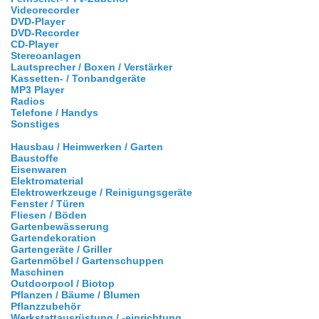
Videorecorder
DVD-Player
DVD-Recorder
CD-Player
Stereoanlagen
Lautsprecher / Boxen / Verstärker
Kassetten- / Tonbandgeräte
MP3 Player
Radios
Telefone / Handys
Sonstiges
Hausbau / Heimwerken / Garten
Baustoffe
Eisenwaren
Elektromaterial
Elektrowerkzeuge / Reinigungsgeräte
Fenster / Türen
Fliesen / Böden
Gartenbewässerung
Gartendekoration
Gartengeräte / Griller
Gartenmöbel / Gartenschuppen
Maschinen
Outdoorpool / Biotop
Pflanzen / Bäume / Blumen
Pflanzzubehör
Werkstattausrüstung / -einrichtung