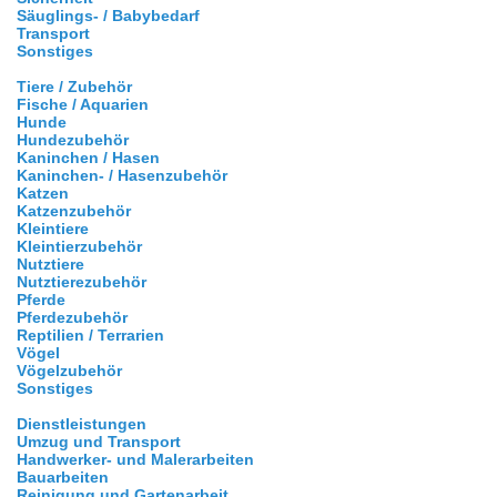
Säuglings- / Babybedarf
Transport
Sonstiges
Tiere / Zubehör
Fische / Aquarien
Hunde
Hundezubehör
Kaninchen / Hasen
Kaninchen- / Hasenzubehör
Katzen
Katzenzubehör
Kleintiere
Kleintierzubehör
Nutztiere
Nutztierezubehör
Pferde
Pferdezubehör
Reptilien / Terrarien
Vögel
Vögelzubehör
Sonstiges
Dienstleistungen
Umzug und Transport
Handwerker- und Malerarbeiten
Bauarbeiten
Reinigung und Gartenarbeit