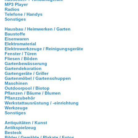
MP3 Player
Radios
Telefone / Handys
Sonstiges
Hausbau / Heimwerken / Garten
Baustoffe
Eisenwaren
Elektromaterial
Elektrowerkzeuge / Reinigungsgeräte
Fenster / Türen
Fliesen / Böden
Gartenbewässerung
Gartendekoration
Gartengeräte / Griller
Gartenmöbel / Gartenschuppen
Maschinen
Outdoorpool / Biotop
Pflanzen / Bäume / Blumen
Pflanzzubehör
Werkstattausrüstung / -einrichtung
Werkzeuge
Sonstiges
Antiquitäten / Kunst
Antikspielzeug
Besteck
Bilder / Gemälde / Plakate / Fotos