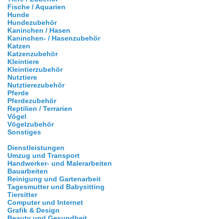
Fische / Aquarien
Hunde
Hundezubehör
Kaninchen / Hasen
Kaninchen- / Hasenzubehör
Katzen
Katzenzubehör
Kleintiere
Kleintierzubehör
Nutztiere
Nutztierezubehör
Pferde
Pferdezubehör
Reptilien / Terrarien
Vögel
Vögelzubehör
Sonstiges
Dienstleistungen
Umzug und Transport
Handwerker- und Malerarbeiten
Bauarbeiten
Reinigung und Gartenarbeit
Tagesmutter und Babysitting
Tiersitter
Computer und Internet
Grafik & Design
Beauty und Gesundheit