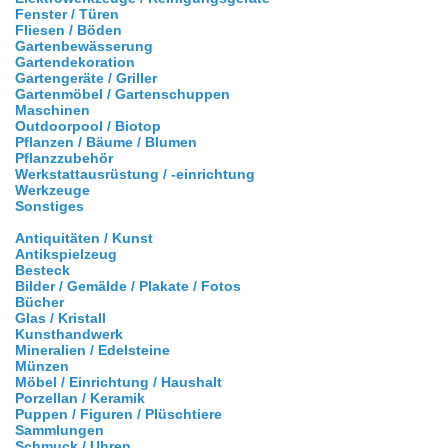
Fenster / Türen
Fliesen / Böden
Gartenbewässerung
Gartendekoration
Gartengeräte / Griller
Gartenmöbel / Gartenschuppen
Maschinen
Outdoorpool / Biotop
Pflanzen / Bäume / Blumen
Pflanzzubehör
Werkstattausrüstung / -einrichtung
Werkzeuge
Sonstiges
Antiquitäten / Kunst
Antikspielzeug
Besteck
Bilder / Gemälde / Plakate / Fotos
Bücher
Glas / Kristall
Kunsthandwerk
Mineralien / Edelsteine
Münzen
Möbel / Einrichtung / Haushalt
Porzellan / Keramik
Puppen / Figuren / Plüschtiere
Sammlungen
Schmuck / Uhren