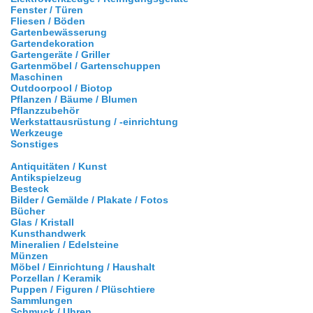
Fenster / Türen
Fliesen / Böden
Gartenbewässerung
Gartendekoration
Gartengeräte / Griller
Gartenmöbel / Gartenschuppen
Maschinen
Outdoorpool / Biotop
Pflanzen / Bäume / Blumen
Pflanzzubehör
Werkstattausrüstung / -einrichtung
Werkzeuge
Sonstiges
Antiquitäten / Kunst
Antikspielzeug
Besteck
Bilder / Gemälde / Plakate / Fotos
Bücher
Glas / Kristall
Kunsthandwerk
Mineralien / Edelsteine
Münzen
Möbel / Einrichtung / Haushalt
Porzellan / Keramik
Puppen / Figuren / Plüschtiere
Sammlungen
Schmuck / Uhren