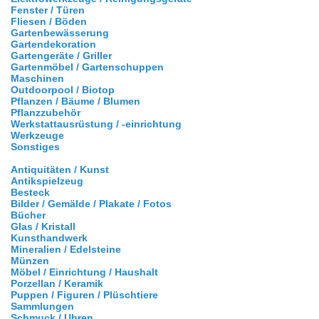
Fenster / Türen
Fliesen / Böden
Gartenbewässerung
Gartendekoration
Gartengeräte / Griller
Gartenmöbel / Gartenschuppen
Maschinen
Outdoorpool / Biotop
Pflanzen / Bäume / Blumen
Pflanzzubehör
Werkstattausrüstung / -einrichtung
Werkzeuge
Sonstiges
Antiquitäten / Kunst
Antikspielzeug
Besteck
Bilder / Gemälde / Plakate / Fotos
Bücher
Glas / Kristall
Kunsthandwerk
Mineralien / Edelsteine
Münzen
Möbel / Einrichtung / Haushalt
Porzellan / Keramik
Puppen / Figuren / Plüschtiere
Sammlungen
Schmuck / Uhren