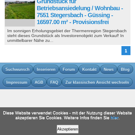
Grundstück für
Betriebsansiedelung / Wohnbau -
7551 Stegersbach - Güssing -
16597.00 m² - Provisionsfrei
Im sonnigen Erholungsgebiet der Thermenregion Stegersbach
steht dieses Grundstück als Investorenobjekt zum Verkauf! In
unmittelbarer Nähe zu...
1
Suchwunsch
Inserieren
Forum
Kontakt
News
Blog
Impressum
AGB
FAQ
Zur klassischen Ansicht wechseln
Diese Website verwendet Cookies - mit der Nutzung dieser Website
akzeptieren Sie Cookies. Weitere Infos finden Sie
hier
.