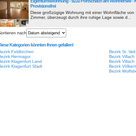
Eigentumswohnung - 9210 Pörtschach am Wörthersee - Kla
Provisionsfrei
Diese großzügige Wohnung mit einer Wohnfläche von 112
Zimmer, überzeugt durch ihre ruhige Lage sowie d...
Sortieren nach
Diese Kategorien könnten Ihnen gefallen!
Bezirk Feldkirchen
Bezirk St. Vei
Bezirk Hermagor
Bezirk Villach
Bezirk Klagenfurt Land
Bezirk Villach
Bezirk Klagenfurt Stadt
Bezirk Völker
Bezirk Wolfsb