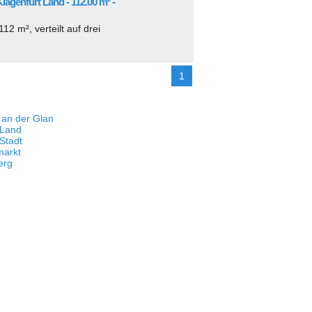
genfurt Land - 112.00 m² -
 m², verteilt auf drei
1
t an der Glan
 Land
 Stadt
markt
erg