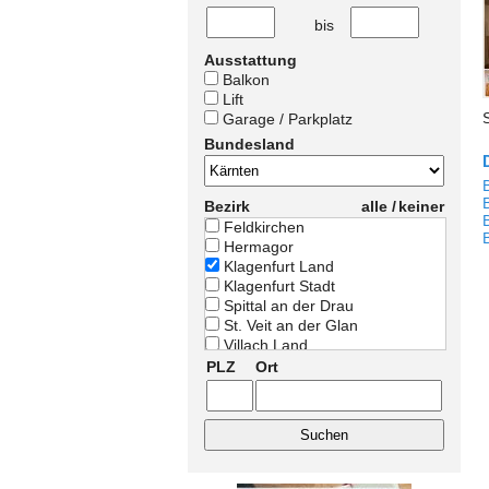
bis
Ausstattung
Balkon
Lift
Garage / Parkplatz
Bundesland
Bezirk
alle /
keiner
Feldkirchen
Hermagor
Klagenfurt Land
Klagenfurt Stadt
Spittal an der Drau
St. Veit an der Glan
Villach Land
Villach Stadt
PLZ
Ort
Völkermarkt
Wolfsberg