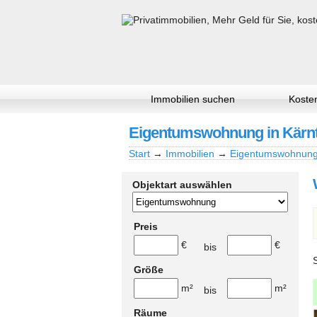
Immobilien suchen
Kosten
Eigentumswohnung in Kärnten
Start
→
Immobilien
→
Eigentumswohnun
Objektart auswählen
Preis
€
€
bis
Größe
m²
m²
bis
Räume