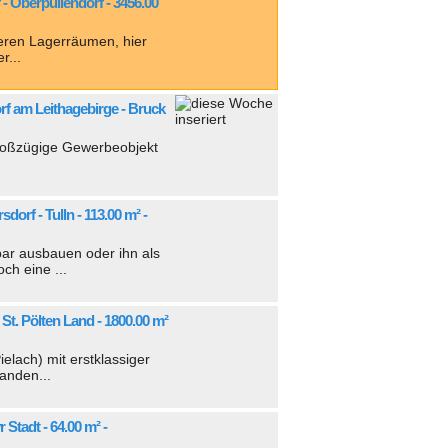
f - Oberpullendorf - 3456.00
eren Lagerräumen, hier
r...
orf am Leithagebirge - Bruck
großzügige Gewerbeobjekt
dorf - Tulln - 113.00 m² -
ar ausbauen oder ihn als
ch eine ...
- St. Pölten Land - 1800.00 m²
elach) mit erstklassiger
anden...
r Stadt - 64.00 m² -