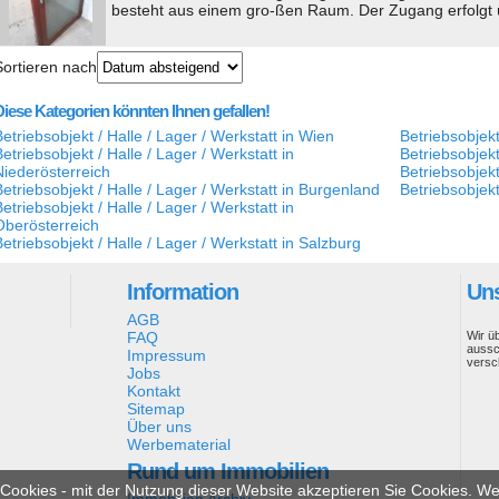
besteht aus einem gro-ßen Raum. Der Zugang erfolgt ü
Sortieren nach
Diese Kategorien könnten Ihnen gefallen!
Betriebsobjekt / Halle / Lager / Werkstatt in Wien
Betriebsobjekt
etriebsobjekt / Halle / Lager / Werkstatt in
Betriebsobjekt
Niederösterreich
Betriebsobjekt 
Betriebsobjekt / Halle / Lager / Werkstatt in Burgenland
Betriebsobjekt
etriebsobjekt / Halle / Lager / Werkstatt in
Oberösterreich
Betriebsobjekt / Halle / Lager / Werkstatt in Salzburg
Information
Uns
AGB
FAQ
Wir ü
aussc
Impressum
versc
Jobs
Kontakt
Sitemap
Über uns
Werbematerial
Rund um Immobilien
ookies - mit der Nutzung dieser Website akzeptieren Sie Cookies. Wei