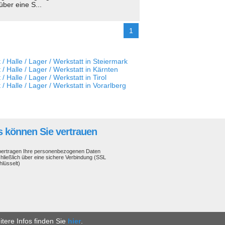
ber eine S...
1
 / Halle / Lager / Werkstatt in Steiermark
 / Halle / Lager / Werkstatt in Kärnten
/ Halle / Lager / Werkstatt in Tirol
 / Halle / Lager / Werkstatt in Vorarlberg
 können Sie vertrauen
bertragen Ihre personenbezogenen Daten
hließlich über eine sichere Verbindung (SSL
hlüsselt)
tere Infos finden Sie
hier
.