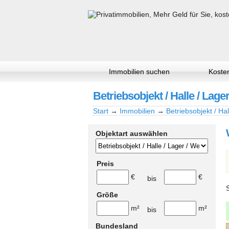
Immobilien suchen
Kosten
Betriebsobjekt / Halle / Lager
Start
→
Immobilien
→
Betriebsobjekt / Hal
Objektart auswählen
Preis
€
€
bis
Größe
m²
m²
bis
Bundesland