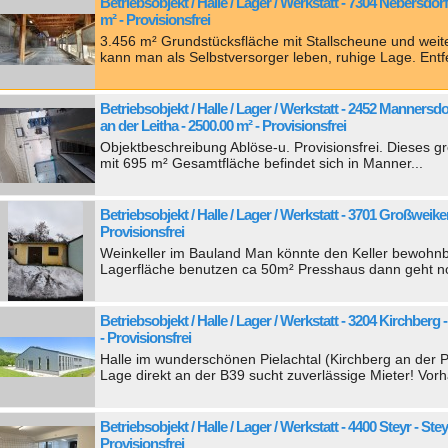
Betriebsobjekt / Halle / Lager / Werkstatt - 7304 Nebersdor
m² - Provisionsfrei
3.456 m² Grundstücksfläche mit Stallscheune und weit
kann man als Selbstversorger leben, ruhige Lage. Entfe
Betriebsobjekt / Halle / Lager / Werkstatt - 2452 Mannersd
an der Leitha - 2500.00 m² - Provisionsfrei
Objektbeschreibung Ablöse-u. Provisionsfrei. Dieses 
mit 695 m² Gesamtfläche befindet sich in Manner...
Betriebsobjekt / Halle / Lager / Werkstatt - 3701 Großweikers
Provisionsfrei
Weinkeller im Bauland Man könnte den Keller bewohnb
Lagerfläche benutzen ca 50m² Presshaus dann geht no
Betriebsobjekt / Halle / Lager / Werkstatt - 3204 Kirchberg 
- Provisionsfrei
Halle im wunderschönen Pielachtal (Kirchberg an der Pi
Lage direkt an der B39 sucht zuverlässige Mieter! Vorh
Betriebsobjekt / Halle / Lager / Werkstatt - 4400 Steyr - Stey
Provisionsfrei