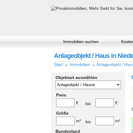
Immobilien suchen
Kosten
Anlageobjekt / Haus in Niede
Start
→
Immobilien
→
Anlageobjekt / Hau
Objektart auswählen
Preis
€
€
bis
Größe
m²
m²
bis
Bundesland