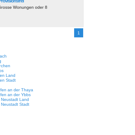
rovisionsfrei
 Grosse Wonungen oder 8
1
bach
g
rchen
bs
lten Land
ten Stadt
ofen an der Thaya
fen an der Ybbs
r Neustadt Land
 Neustadt Stadt