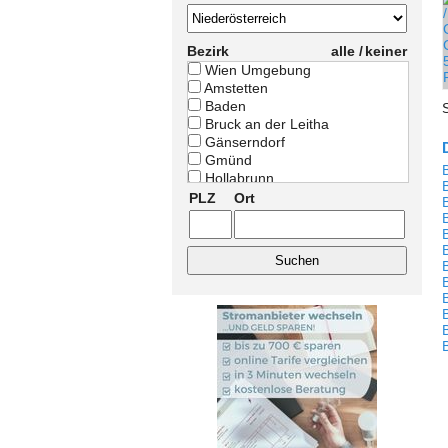
Bezirk
alle /
keiner
Wien Umgebung
Amstetten
Baden
Bruck an der Leitha
Gänserndorf
Gmünd
Hollabrunn
Horn
PLZ
Ort
Korneuburg
Krems Land
Krems Stadt
Lilienfeld
Melk
Mistelbach
Mödling
Neunkirchen
B
Scheibbs
St. Pölten Land
St. Pölten Stadt
Tulln
Waidhofen an der Thaya