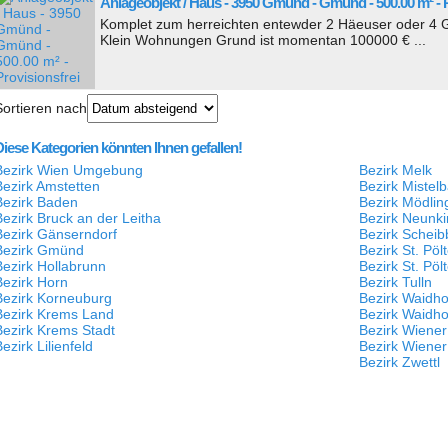
Anlageobjekt / Haus - 3950 Gmünd - Gmünd - 500.00 m² - P
Komplet zum herreichten entewder 2 Häeuser oder 4
Klein Wohnungen Grund ist momentan 100000 € ...
Sortieren nach
Diese Kategorien könnten Ihnen gefallen!
Bezirk Wien Umgebung
Bezirk Melk
Bezirk Amstetten
Bezirk Mistel
Bezirk Baden
Bezirk Mödlin
Bezirk Bruck an der Leitha
Bezirk Neunki
Bezirk Gänserndorf
Bezirk Scheib
Bezirk Gmünd
Bezirk St. Pö
Bezirk Hollabrunn
Bezirk St. Pöl
Bezirk Horn
Bezirk Tulln
Bezirk Korneuburg
Bezirk Waidh
Bezirk Krems Land
Bezirk Waidho
Bezirk Krems Stadt
Bezirk Wiene
ezirk Lilienfeld
Bezirk Wiener
Bezirk Zwettl