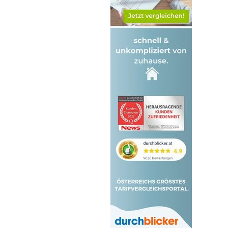
Waidhofen an der Ybbs
Wiener Neustadt Land
Wiener Neustadt Stadt
Zwettl