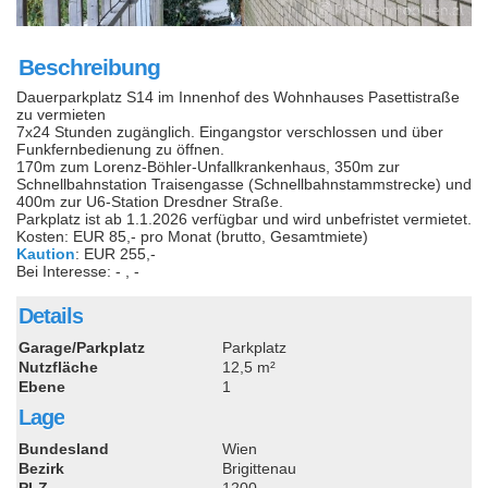
Beschreibung
Dauerparkplatz S14 im Innenhof des Wohnhauses Pasettistraße
zu vermieten
7x24 Stunden zugänglich. Eingangstor verschlossen und über
Funkfernbedienung zu öffnen.
170m zum Lorenz-Böhler-Unfallkrankenhaus, 350m zur
Schnellbahnstation Traisengasse (Schnellbahnstammstrecke) und
400m zur U6-Station Dresdner Straße.
Parkplatz ist ab 1.1.2026 verfügbar und wird unbefristet vermietet.
Kosten: EUR 85,- pro Monat (brutto, Gesamtmiete)
Kaution
: EUR 255,-
Bei Interesse: - , -
Details
Garage/Parkplatz
Parkplatz
Nutzfläche
12,5 m²
Ebene
1
Lage
Bundesland
Wien
Bezirk
Brigittenau
PLZ
1200