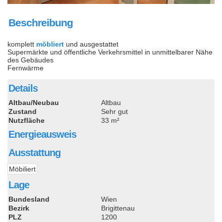
Beschreibung
komplett
möbliert
und ausgestattet
Supermärkte und öffentliche Verkehrsmittel in unmittelbarer Nähe
des Gebäudes
Fernwärme
Details
Altbau/Neubau
Altbau
Zustand
Sehr gut
Nutzfläche
33 m²
Energieausweis
Ausstattung
Möbiliert
Lage
Bundesland
Wien
Bezirk
Brigittenau
PLZ
1200