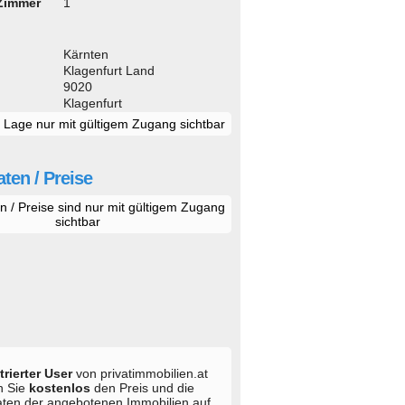
 Zimmer
1
d
Kärnten
Klagenfurt Land
9020
Klagenfurt
e Lage nur mit gültigem Zugang sichtbar
ten / Preise
n / Preise sind nur mit gültigem Zugang
sichtbar
trierter User
von privatimmobilien.at
n Sie
kostenlos
den Preis und die
aten der angebotenen Immobilien auf