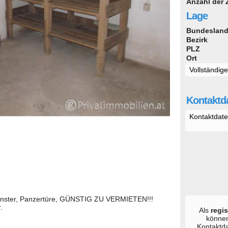
Anzahl der
Lage
Bundeslan
Bezirk
PLZ
Ort
Vollständig
Kontaktda
Kontaktdate
 Fenster, Panzertüre, GÜNSTIG ZU VERMIETEN!!!
.
Als
regis
könne
Kontaktd