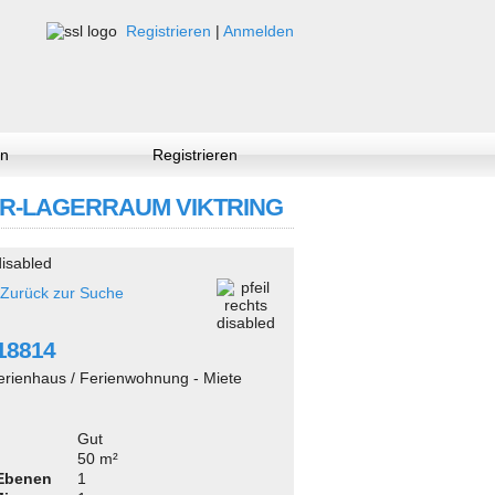
Registrieren
|
Anmelden
n
Registrieren
 KELLER-LAGERRAUM VIKTRING
Zurück zur Suche
218814
erienhaus / Ferienwohnung - Miete
Gut
50 m²
 Ebenen
1