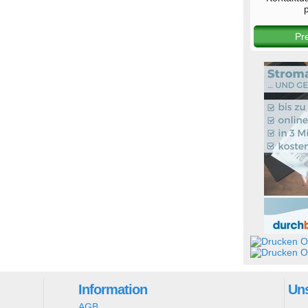
p
Pr
Ob
Ob
Information
Uns
AGB