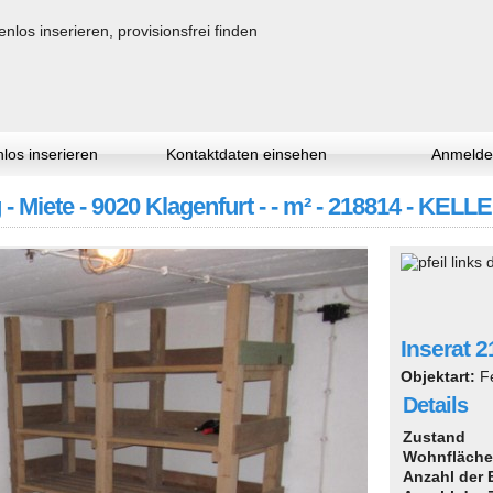
los inserieren
Kontaktdaten einsehen
Anmelde
 - Miete - 9020 Klagenfurt - - m² - 218814 -
Inserat 
Objektart:
F
Details
Zustand
Wohnfläche
Anzahl der