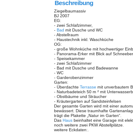
Beschreibung
Ziegelbaumassiv
BJ 2007
EG:
- zwei Schlafzimmer,
-
Bad
mit Dusche und WC
- Abstellraum
- Haustechnik inkl. Waschküche
OG:
- große Wohnküche mit hochwertiger Einb
- Panorama-Erker mit Blick auf Schneebe
- Speisekammer
- zwei Schlafzimmer
- Bad mit Dusche und Badewanne
- WC
- Garderobenzimmer
Garten:
- Überdachte
Terrasse
mit unverbautem Bl
- Naturbadeteich 50 m ² mit Unterwasser
- Obstbäume und Sträucher
- Kräutergarten auf Sandsteinfelsen
Der gesamte Garten wird mit einer autom
bewässert. Diese traumhafte Gartenanlage
trägt die Plakette „Natur im Garten“.
Das
Haus
beinhaltet eine Garage mit ele
noch weitere zwei PKW Abstellplätze.
weitere Eckdaten:.