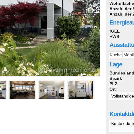
Wohnfläche
Anzahl der
Anzahl der
Energiea
fGEE
HWB
Ausstatt
Küche
Möbil
Lage
Bundeslan
Bezirk
PLZ
Ort
Vollständig
Kontaktda
Kontaktdate