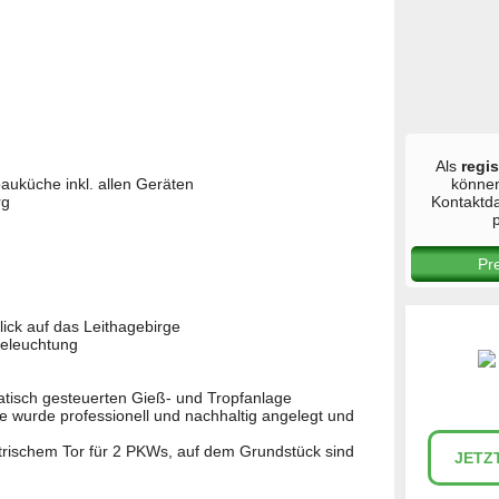
Als
regis
auküche inkl. allen Geräten
könne
rg
Kontaktd
p
Pr
ick auf das Leithagebirge
beleuchtung
atisch gesteuerten Gieß- und Tropfanlage
 wurde professionell und nachhaltig angelegt und
ktrischem Tor für 2 PKWs, auf dem Grundstück sind
JETZ