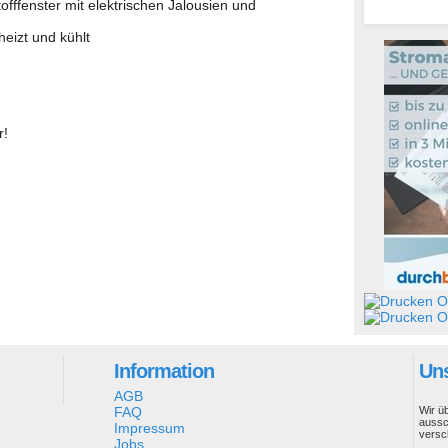
offfenster mit elektrischen Jalousien und
izt und kühlt
r!
Ob
Ob
Information
Uns
AGB
FAQ
Wir ü
aussc
Impressum
versc
Jobs