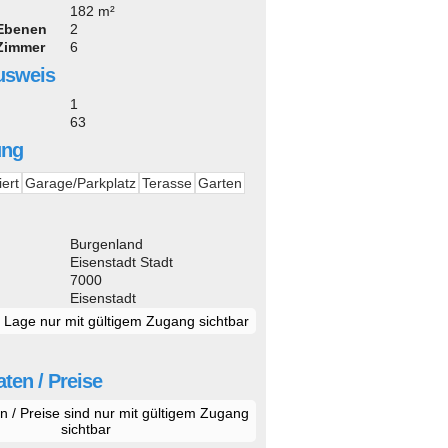
182 m²
 Ebenen
2
 Zimmer
6
usweis
1
63
ung
iert
Garage/Parkplatz
Terasse
Garten
d
Burgenland
Eisenstadt Stadt
7000
Eisenstadt
e Lage nur mit gültigem Zugang sichtbar
ten / Preise
n / Preise sind nur mit gültigem Zugang
sichtbar