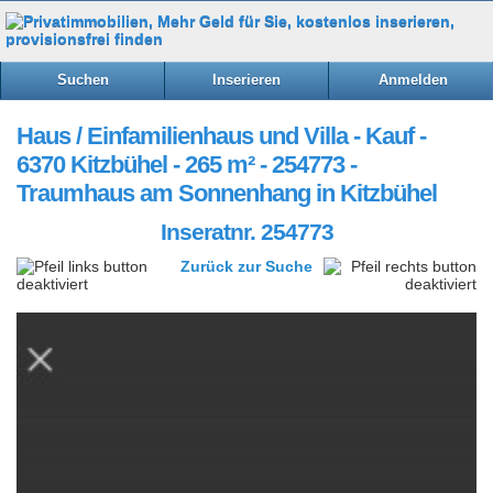
Suchen
Inserieren
Anmelden
Haus / Einfamilienhaus und Villa - Kauf -
6370 Kitzbühel - 265 m² - 254773 -
Traumhaus am Sonnenhang in Kitzbühel
Inseratnr. 254773
Zurück zur Suche