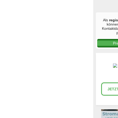
Als
regis
könne
Kontaktd
p
Pr
JETZ