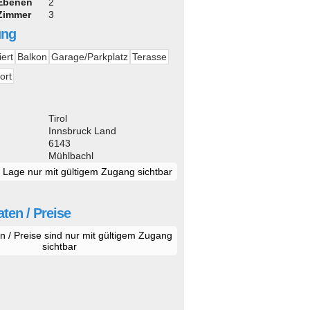
 Ebenen
2
 Zimmer
3
ung
iert
Balkon
Garage/Parkplatz
Terasse
ort
d
Tirol
Innsbruck Land
6143
Mühlbachl
e Lage nur mit gültigem Zugang sichtbar
ten / Preise
n / Preise sind nur mit gültigem Zugang
sichtbar