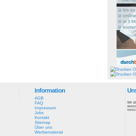
Ob
Ob
Information
Uns
AGB
FAQ
Wir ü
aussc
Impressum
versc
Jobs
Kontakt
Sitemap
Über uns
Werbematerial