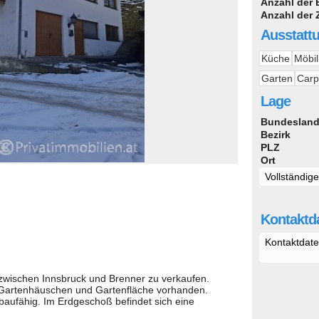
Anzahl der
Anzahl der
Ausstatt
Küche
Möbil
Garten
Carp
Lage
Bundeslan
Bezirk
PLZ
Ort
Vollständig
Kontaktda
Kontaktdate
 zwischen Innsbruck und Brenner zu verkaufen.
 Gartenhäuschen und Gartenfläche vorhanden.
baufähig. Im Erdgeschoß befindet sich eine