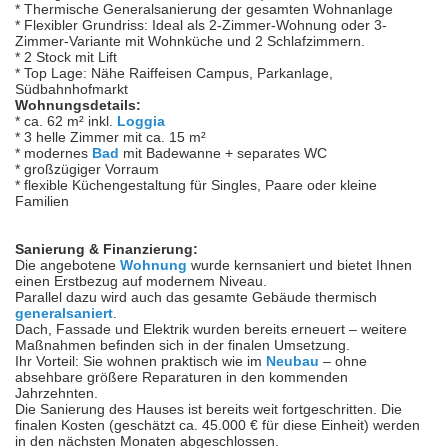
* Thermische Generalsanierung der gesamten Wohnanlage
* Flexibler Grundriss: Ideal als 2-Zimmer-Wohnung oder 3-
Zimmer-Variante mit Wohnküche und 2 Schlafzimmern.
* 2 Stock mit Lift
* Top Lage: Nähe Raiffeisen Campus, Parkanlage,
Südbahnhofmarkt
Wohnungsdetails:
* ca. 62 m² inkl.
Loggia
* 3 helle Zimmer mit ca. 15 m²
* modernes
Bad
mit Badewanne + separates WC
* großzügiger Vorraum
* flexible Küchengestaltung für Singles, Paare oder kleine
Familien
Sanierung & Finanzierung:
Die angebotene
Wohnung
wurde kernsaniert und bietet Ihnen
einen Erstbezug auf modernem Niveau.
Parallel dazu wird auch das gesamte Gebäude thermisch
generalsaniert
.
Dach, Fassade und Elektrik wurden bereits erneuert – weitere
Maßnahmen befinden sich in der finalen Umsetzung.
Ihr Vorteil: Sie wohnen praktisch wie im
Neubau
– ohne
absehbare größere Reparaturen in den kommenden
Jahrzehnten.
Die Sanierung des Hauses ist bereits weit fortgeschritten. Die
finalen Kosten (geschätzt ca. 45.000 € für diese Einheit) werden
in den nächsten Monaten abgeschlossen.