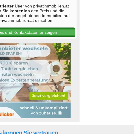
trierter User
von privatimmobilien.at
n Sie
kostenlos
den Preis und die
aten der angebotenen Immobilien auf
rivatimmobilien.at einsehen.
eis und Kontaktdaten anzeigen
 können Sie vertrauen