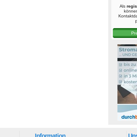
Als
regis
könne
Kontaktd
p
Pr
Information
Uns