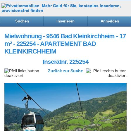
Suchen
Inserieren
Anmelden
Mietwohnung - 9546 Bad Kleinkirchheim - 17
m² - 225254 - APARTEMENT BAD
KLEINKIRCHHEIM
Inseratnr. 225254
Zurück zur Suche