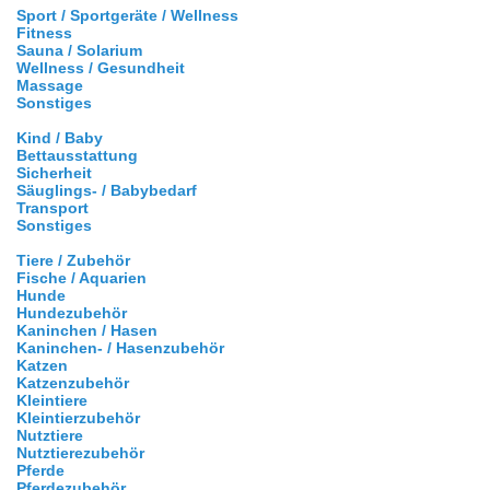
Sport / Sportgeräte / Wellness
Fitness
Sauna / Solarium
Wellness / Gesundheit
Massage
Sonstiges
Kind / Baby
Bettausstattung
Sicherheit
Säuglings- / Babybedarf
Transport
Sonstiges
Tiere / Zubehör
Fische / Aquarien
Hunde
Hundezubehör
Kaninchen / Hasen
Kaninchen- / Hasenzubehör
Katzen
Katzenzubehör
Kleintiere
Kleintierzubehör
Nutztiere
Nutztierezubehör
Pferde
Pferdezubehör