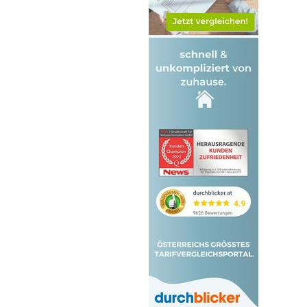
Waidhofen an der Ybbs
Wiener Neustadt Land
Wiener Neustadt Stadt
Zwettl