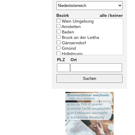
Bezirk
alle /
keiner
Wien Umgebung
Amstetten
Baden
Bruck an der Leitha
Gänserndorf
Gmünd
Hollabrunn
Horn
PLZ
Ort
Korneuburg
Krems Land
Krems Stadt
Lilienfeld
Melk
Mistelbach
Mödling
Neunkirchen
Scheibbs
St. Pölten Land
St. Pölten Stadt
Tulln
Waidhofen an der Thaya