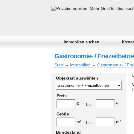
Immobilien suchen
Kosten
Gastronomie- / Freizeitbetrie
Start
→
Immobilien
→
Gastronomie- / Frei
Objektart auswählen
Preis
€
€
bis
Größe
m²
m²
bis
Bundesland