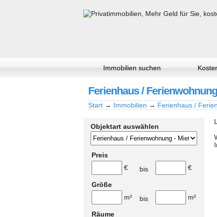
Immobilien suchen
Kosten
Ferienhaus / Ferienwohnung -
Start
→
Immobilien
→
Ferienhaus / Ferie
Objektart auswählen
Preis
€
€
bis
Größe
m²
m²
bis
Räume