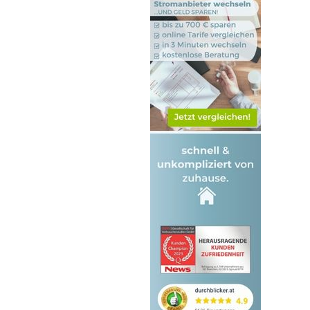
1150 Rudolfsheim-Fünfhaus
1160 Ottakring
1170 Hernals
1180 Währing
1190 Döbling
1200 Brigittenau
1210 Floridsdorf
1220 Donaustadt
1230 Liesing