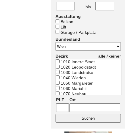
bis
Ausstattung
Balkon
Lift
Garage / Parkplatz
Bundesland
Bezirk
alle /
keiner
1010 Innere Stadt
1020 Leopoldstadt
1030 Landstraße
1040 Wieden
1050 Margareten
1060 Mariahilf
1070 Neubau
1080 Josefstadt
PLZ
Ort
1090 Alsergrund
1100 Favoriten
1110 Simmering
1120 Meidling
1130 Hietzing
1140 Penzing