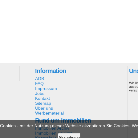
Information
Uns
AGB
FAQ
Wir ü
aussc
Impressum
versc
Jobs
Kontakt
Sitemap
Über uns
Werbematerial
Rund um Immobilien
ookies - mit der Nutzung dieser Website akzeptieren Sie Cookies. Wei
Immobilien Archiv
Immobilien Lexikon