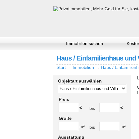
Immobilien suchen
Kosten
Haus / Einfamilienhaus und Vi
Start
→
Immobilien
→
Haus / Einfamilienh
Objektart auswählen
Preis
€
€
bis
Größe
m²
m²
bis
Ausstattung