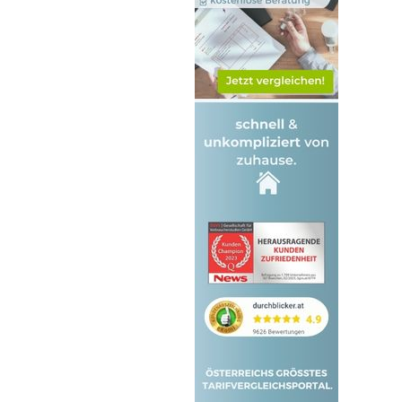
St. Pölten Stadt
Tulln
Waidhofen an der Thaya
Waidhofen an der Ybbs
Wiener Neustadt Land
Wiener Neustadt Stadt
Zwettl