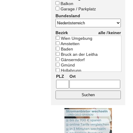
Balkon
Garage / Parkplatz
Bundesland
Bezirk
alle /
keiner
Wien Umgebung
Amstetten
Baden
Bruck an der Leitha
Gänserndorf
Gmünd
Hollabrunn
Horn
PLZ
Ort
Korneuburg
Krems Land
Krems Stadt
Lilienfeld
Melk
Mistelbach
Mödling
Neunkirchen
Scheibbs
St. Pölten Land