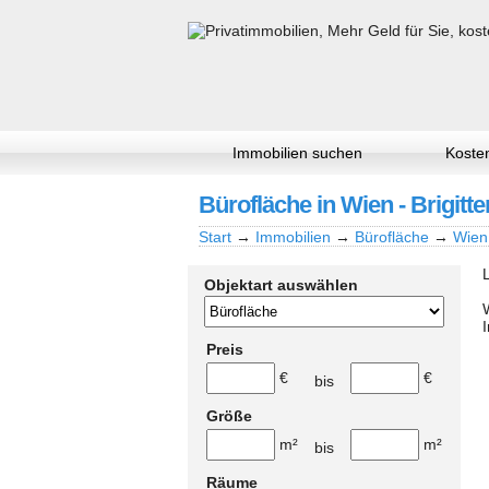
Immobilien suchen
Kosten
Bürofläche in Wien - Brigitte
Start
→
Immobilien
→
Bürofläche
→
Wien
Objektart auswählen
Preis
€
€
bis
Größe
m²
m²
bis
Räume