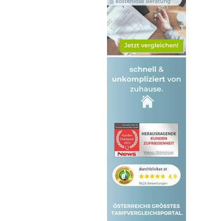
1190 Döbling
1200 Brigittenau
1210 Floridsdorf
1220 Donaustadt
1230 Liesing