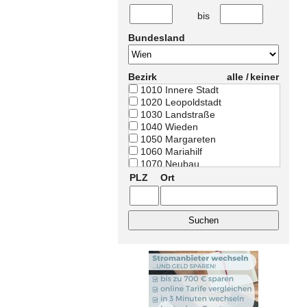
bis
Bundesland
Bezirk
alle /
keiner
1010 Innere Stadt
1020 Leopoldstadt
1030 Landstraße
1040 Wieden
1050 Margareten
1060 Mariahilf
1070 Neubau
1080 Josefstadt
PLZ
Ort
1090 Alsergrund
1100 Favoriten
1110 Simmering
1120 Meidling
1130 Hietzing
1140 Penzing
1150 Rudolfsheim-Fünfhaus
1160 Ottakring
1170 Hernals
1180 Währing