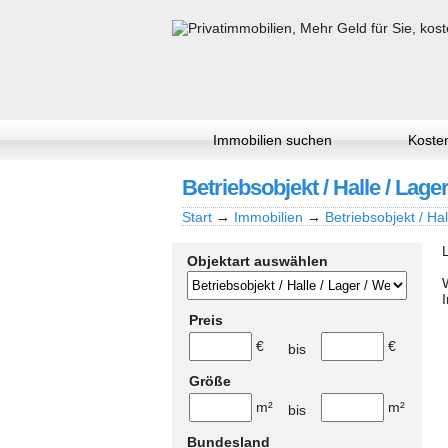
Immobilien suchen
Kosten
Betriebsobjekt / Halle / Lage
Start
→
Immobilien
→
Betriebsobjekt / Hal
Objektart auswählen
Preis
€
€
bis
Größe
m²
m²
bis
Bundesland