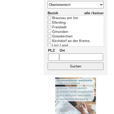
Bezirk
alle /
keiner
Braunau am Inn
Eferding
Freistadt
Gmunden
Grieskirchen
Kirchdorf an der Krems
Linz Land
Linz Stadt
PLZ
Ort
Perg
Ried im Innkreis
Rohrbach
Schärding
Steyr Land
Steyr Stadt
Urfahr-Umgebung
Vöcklabruck
Wels Land
Wels Stadt