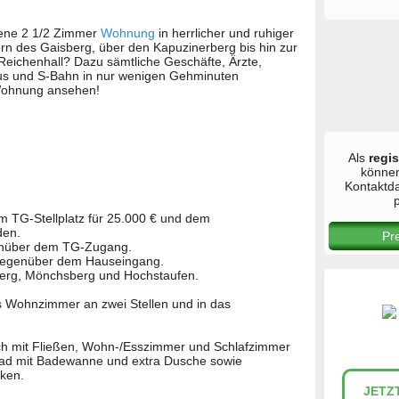
tene 2 1/2 Zimmer
Wohnung
in herrlicher und ruhiger
ern des Gaisberg, über den Kapuzinerberg bis hin zur
 Reichenhall? Dazu sämtliche Geschäfte, Ärzte,
us und S-Bahn in nur wenigen Gehminuten
 Wohnung ansehen!
Als
regis
könne
Kontaktd
p
TG-Stellplatz für 25.000 € und dem
den.
Pr
egenüber dem TG-Zugang.
t gegenüber dem Hauseingang.
rberg, Mönchsberg und Hochstaufen.
s Wohnzimmer an zwei Stellen und in das
h mit Fließen, Wohn-/Esszimmer und Schlafzimmer
 Bad mit Badewanne und extra Dusche sowie
cken.
JETZ