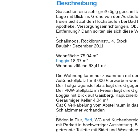
Beschreibung
Sie suchen eine sehr großzügig geschnit
Lage mit Blick ins Grüne von den Ausläuf
freien Sicht auf den Hochstaufen bei Bad
Apotheke, Versorgungseinrichtungen, Ob
Entfernung? Dann sollten sie sich diese
.
Schallmoos, Röcklbrunnstr., 4. Stock
Baujahr Dezember 2011
.
Wohnfläche 75,04 m²
Loggia
18,37 m²
Wohnnutzfläche 93,41 m²
.
Die Wohnung kann nur zusammen mit dem 
Außenstellplatz für 8.000 € erworben wer
Der Tiefgaragenstellplatz liegt direkt g
Der PKW-Stellplatz im Freien liegt direk
Loggia mit Blick auf Gaisberg, Kapuzine
Geräumiger Keller 4,04 m²
Cat 6 Verkabelung vom Abstellraum in da
Schlafzimmer vorhanden
.
Böden in Flur,
Bad
, WC und Küchenbereic
mit Parkett in hochwertiger Ausstattung.
getrennte Toilette mit Bidet und Waschbe
.