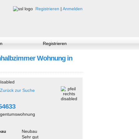
Registrieren
|
Anmelden
n
Registrieren
einhalbzimmer Wohnung in
Zurück zur Suche
254633
igentumswohnung
bau
Neubau
Sehr gut