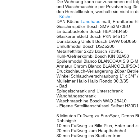
Die Wohnung kann nur zusammen mit folg
und Waschmaschine per Privatvertrag für
den Herstellkosten, weshalb sie nicht in
-
Küche
DAN-Küche
Landhaus
matt, Frontfarbe El
Geschirrspüler Bosch SMV 53M70EU
Einbaubackofen Bosch HBA 34B450
Glaskeramikfeld Bosch PKN 645T14
Dunstabzug Umluft Bosch DWW 06D850
Umluftmodul Bosch DSZ5200
Metallfettfilter 2x23 Bosch 703451
Kühl-/Gefrierkombi Bosch KIN 32A50
Spülenmodul Blanco BLANCOAXIS 9 E-M
Armatur Chrom Blanco BLANCOELIPSO-S
Druckschlauch-Verlängerung 20bar Betri
Winkel Schlauchverschraubung 1" x 3/4" /
Mülleimer Hailo Hailo Rondo 90.3/35
- Bad
Spiegelschrank und Unterschrank
Wandhängeschrank
Waschmaschine Bosch WAQ 28410
- Eigene Satellitenschüssel Selfsat H30D
5 Minuten Fußweg zu EuroSpar, Denns Bio
Robinigstr.
10 min Fußweg zu Billa Plus, Hofer und z
20 min Fußweg zum Hauptbahnhof
30 min Fußweg ins Stadtzentrum