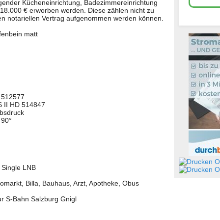
ender Kücheneinrichtung, Badezimmereinrichtung
 18.000 € erworben werden. Diese zählen nicht zu
 den notariellen Vertrag aufgenommen werden können.
fenbein matt
 512577
 II HD 514847
ebsdruck
 90°
Ob
1 Single LNB
Ob
markt, Billa, Bauhaus, Arzt, Apotheke, Obus
ur S-Bahn Salzburg Gnigl