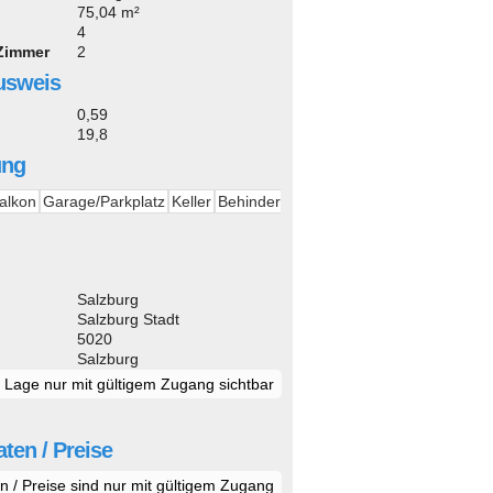
75,04 m²
4
 Zimmer
2
usweis
0,59
19,8
ung
alkon
Garage/Parkplatz
Keller
Behinder
d
Salzburg
Salzburg Stadt
5020
Salzburg
e Lage nur mit gültigem Zugang sichtbar
ten / Preise
n / Preise sind nur mit gültigem Zugang