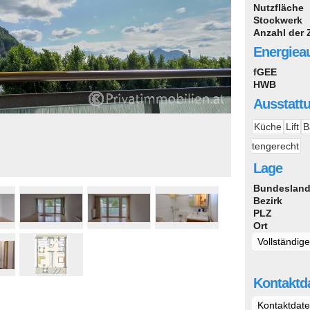
Nutzfläche
Stockwerk
Anzahl der
Energiea
fGEE
HWB
Ausstatt
Küche
Lift
B
tengerecht
Lage
Bundeslan
Bezirk
PLZ
Ort
Vollständig
Kontaktda
Kontaktdate