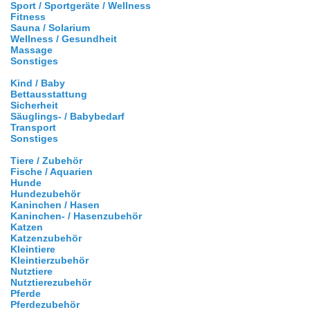
Sport / Sportgeräte / Wellness
Fitness
Sauna / Solarium
Wellness / Gesundheit
Massage
Sonstiges
Kind / Baby
Bettausstattung
Sicherheit
Säuglings- / Babybedarf
Transport
Sonstiges
Tiere / Zubehör
Fische / Aquarien
Hunde
Hundezubehör
Kaninchen / Hasen
Kaninchen- / Hasenzubehör
Katzen
Katzenzubehör
Kleintiere
Kleintierzubehör
Nutztiere
Nutztierezubehör
Pferde
Pferdezubehör