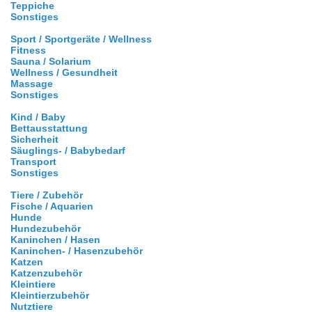
Teppiche
Sonstiges
Sport / Sportgeräte / Wellness
Fitness
Sauna / Solarium
Wellness / Gesundheit
Massage
Sonstiges
Kind / Baby
Bettausstattung
Sicherheit
Säuglings- / Babybedarf
Transport
Sonstiges
Tiere / Zubehör
Fische / Aquarien
Hunde
Hundezubehör
Kaninchen / Hasen
Kaninchen- / Hasenzubehör
Katzen
Katzenzubehör
Kleintiere
Kleintierzubehör
Nutztiere