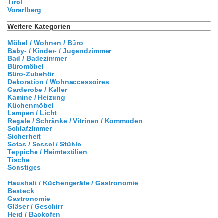
Tirol
Vorarlberg
Weitere Kategorien
Möbel / Wohnen / Büro
Baby- / Kinder- / Jugendzimmer
Bad / Badezimmer
Büromöbel
Büro-Zubehör
Dekoration / Wohnaccessoires
Garderobe / Keller
Kamine / Heizung
Küchenmöbel
Lampen / Licht
Regale / Schränke / Vitrinen / Kommoden
Schlafzimmer
Sicherheit
Sofas / Sessel / Stühle
Teppiche / Heimtextilien
Tische
Sonstiges
Haushalt / Küchengeräte / Gastronomie
Besteck
Gastronomie
Gläser / Geschirr
Herd / Backofen