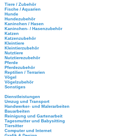
Tiere / Zubehör
Fische / Aquarien
Hunde
Hundezubehör
Kaninchen / Hasen
Kaninchen- / Hasenzubehör
Katzen
Katzenzubehör
Kleintiere
Kleintierzubehör
Nutztiere
Nutztierezubehör
Pferde
Pferdezubehör
Reptilien / Terrarien
Vögel
Vögelzubehör
Sonstiges
Dienstleistungen
Umzug und Transport
Handwerker- und Malerarbeiten
Bauarbeiten
Reinigung und Gartenarbeit
Tagesmutter und Babysitting
Tiersitter
Computer und Internet
Grafik & Design