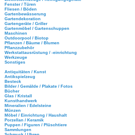
Fenster / Türen
Fliesen / Böden
Gartenbewässerung
Gartendekoration
Gartengeräte / Griller
Gartenmöbel / Gartenschuppen
Maschinen
Outdoorpool / Biotop
Pflanzen / Bäume / Blumen
Pflanzzubehör
Werkstattausrüstung / -einrichtung
Werkzeuge
Sonstiges
Antiquitäten / Kunst
Antikspielzeug
Besteck
Bilder / Gemälde / Plakate / Fotos
Bücher
Glas / Kristall
Kunsthandwerk
Mineralien / Edelsteine
Münzen
Möbel / Einrichtung / Haushalt
Porzellan / Keramik
Puppen / Figuren / Plüschtiere
Sammlungen
Schmuck / Uhren