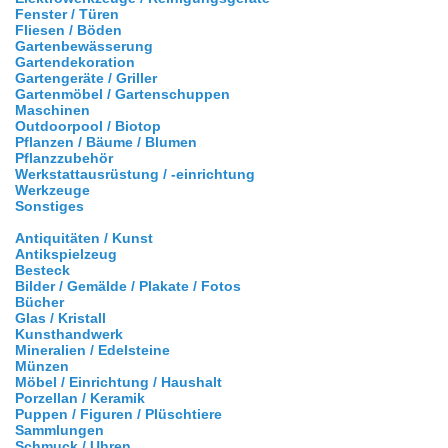
Fenster / Türen
Fliesen / Böden
Gartenbewässerung
Gartendekoration
Gartengeräte / Griller
Gartenmöbel / Gartenschuppen
Maschinen
Outdoorpool / Biotop
Pflanzen / Bäume / Blumen
Pflanzzubehör
Werkstattausrüstung / -einrichtung
Werkzeuge
Sonstiges
Antiquitäten / Kunst
Antikspielzeug
Besteck
Bilder / Gemälde / Plakate / Fotos
Bücher
Glas / Kristall
Kunsthandwerk
Mineralien / Edelsteine
Münzen
Möbel / Einrichtung / Haushalt
Porzellan / Keramik
Puppen / Figuren / Plüschtiere
Sammlungen
Schmuck / Uhren