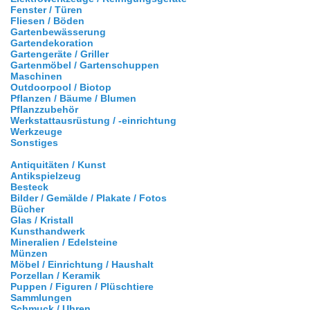
Fenster / Türen
Fliesen / Böden
Gartenbewässerung
Gartendekoration
Gartengeräte / Griller
Gartenmöbel / Gartenschuppen
Maschinen
Outdoorpool / Biotop
Pflanzen / Bäume / Blumen
Pflanzzubehör
Werkstattausrüstung / -einrichtung
Werkzeuge
Sonstiges
Antiquitäten / Kunst
Antikspielzeug
Besteck
Bilder / Gemälde / Plakate / Fotos
Bücher
Glas / Kristall
Kunsthandwerk
Mineralien / Edelsteine
Münzen
Möbel / Einrichtung / Haushalt
Porzellan / Keramik
Puppen / Figuren / Plüschtiere
Sammlungen
Schmuck / Uhren