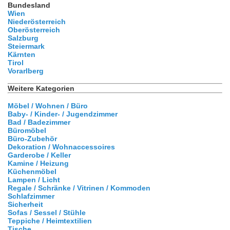
Bundesland
Wien
Niederösterreich
Oberösterreich
Salzburg
Steiermark
Kärnten
Tirol
Vorarlberg
Weitere Kategorien
Möbel / Wohnen / Büro
Baby- / Kinder- / Jugendzimmer
Bad / Badezimmer
Büromöbel
Büro-Zubehör
Dekoration / Wohnaccessoires
Garderobe / Keller
Kamine / Heizung
Küchenmöbel
Lampen / Licht
Regale / Schränke / Vitrinen / Kommoden
Schlafzimmer
Sicherheit
Sofas / Sessel / Stühle
Teppiche / Heimtextilien
Tische