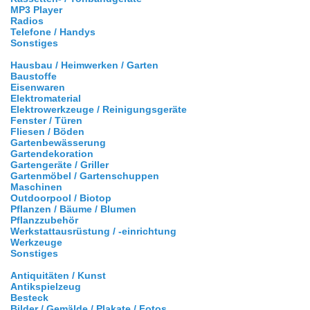
MP3 Player
Radios
Telefone / Handys
Sonstiges
Hausbau / Heimwerken / Garten
Baustoffe
Eisenwaren
Elektromaterial
Elektrowerkzeuge / Reinigungsgeräte
Fenster / Türen
Fliesen / Böden
Gartenbewässerung
Gartendekoration
Gartengeräte / Griller
Gartenmöbel / Gartenschuppen
Maschinen
Outdoorpool / Biotop
Pflanzen / Bäume / Blumen
Pflanzzubehör
Werkstattausrüstung / -einrichtung
Werkzeuge
Sonstiges
Antiquitäten / Kunst
Antikspielzeug
Besteck
Bilder / Gemälde / Plakate / Fotos