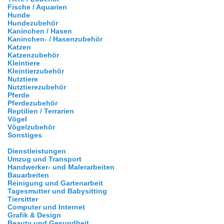
Fische / Aquarien
Hunde
Hundezubehör
Kaninchen / Hasen
Kaninchen- / Hasenzubehör
Katzen
Katzenzubehör
Kleintiere
Kleintierzubehör
Nutztiere
Nutztierezubehör
Pferde
Pferdezubehör
Reptilien / Terrarien
Vögel
Vögelzubehör
Sonstiges
Dienstleistungen
Umzug und Transport
Handwerker- und Malerarbeiten
Bauarbeiten
Reinigung und Gartenarbeit
Tagesmutter und Babysitting
Tiersitter
Computer und Internet
Grafik & Design
Beauty und Gesundheit