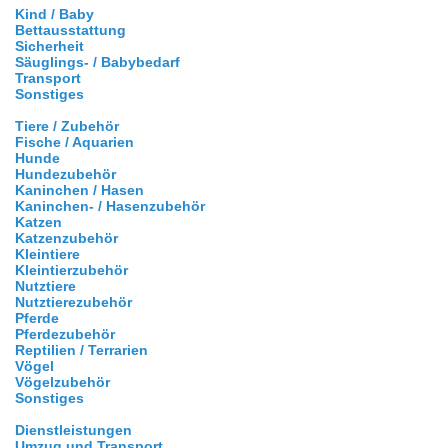
Kind / Baby
Bettausstattung
Sicherheit
Säuglings- / Babybedarf
Transport
Sonstiges
Tiere / Zubehör
Fische / Aquarien
Hunde
Hundezubehör
Kaninchen / Hasen
Kaninchen- / Hasenzubehör
Katzen
Katzenzubehör
Kleintiere
Kleintierzubehör
Nutztiere
Nutztierezubehör
Pferde
Pferdezubehör
Reptilien / Terrarien
Vögel
Vögelzubehör
Sonstiges
Dienstleistungen
Umzug und Transport