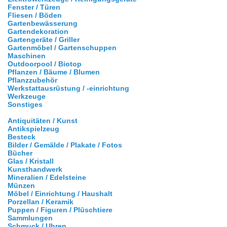
Fenster / Türen
Fliesen / Böden
Gartenbewässerung
Gartendekoration
Gartengeräte / Griller
Gartenmöbel / Gartenschuppen
Maschinen
Outdoorpool / Biotop
Pflanzen / Bäume / Blumen
Pflanzzubehör
Werkstattausrüstung / -einrichtung
Werkzeuge
Sonstiges
Antiquitäten / Kunst
Antikspielzeug
Besteck
Bilder / Gemälde / Plakate / Fotos
Bücher
Glas / Kristall
Kunsthandwerk
Mineralien / Edelsteine
Münzen
Möbel / Einrichtung / Haushalt
Porzellan / Keramik
Puppen / Figuren / Plüschtiere
Sammlungen
Schmuck / Uhren