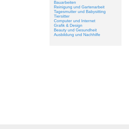
Bauarbeiten
Reinigung und Gartenarbeit
Tagesmutter und Babysitting
Tiersitter
Computer und Internet
Grafik & Design
Beauty und Gesundheit
Ausbildung und Nachhilfe