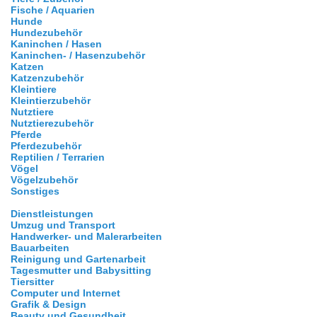
Fische / Aquarien
Hunde
Hundezubehör
Kaninchen / Hasen
Kaninchen- / Hasenzubehör
Katzen
Katzenzubehör
Kleintiere
Kleintierzubehör
Nutztiere
Nutztierezubehör
Pferde
Pferdezubehör
Reptilien / Terrarien
Vögel
Vögelzubehör
Sonstiges
Dienstleistungen
Umzug und Transport
Handwerker- und Malerarbeiten
Bauarbeiten
Reinigung und Gartenarbeit
Tagesmutter und Babysitting
Tiersitter
Computer und Internet
Grafik & Design
Beauty und Gesundheit