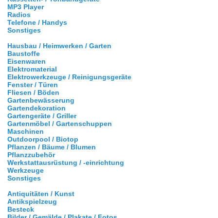
MP3 Player
Radios
Telefone / Handys
Sonstiges
Hausbau / Heimwerken / Garten
Baustoffe
Eisenwaren
Elektromaterial
Elektrowerkzeuge / Reinigungsgeräte
Fenster / Türen
Fliesen / Böden
Gartenbewässerung
Gartendekoration
Gartengeräte / Griller
Gartenmöbel / Gartenschuppen
Maschinen
Outdoorpool / Biotop
Pflanzen / Bäume / Blumen
Pflanzzubehör
Werkstattausrüstung / -einrichtung
Werkzeuge
Sonstiges
Antiquitäten / Kunst
Antikspielzeug
Besteck
Bilder / Gemälde / Plakate / Fotos